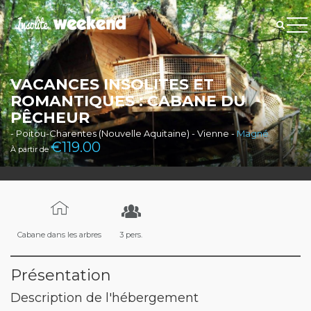
VACANCES INSOLITES ET
ROMANTIQUES : CABANE DU
PÊCHEUR
- Poitou-Charentes (Nouvelle Aquitaine) - Vienne -
Magné
€
119.00
À partir de
Cabane dans les arbres
3 pers.
Présentation
Description de l'hébergement