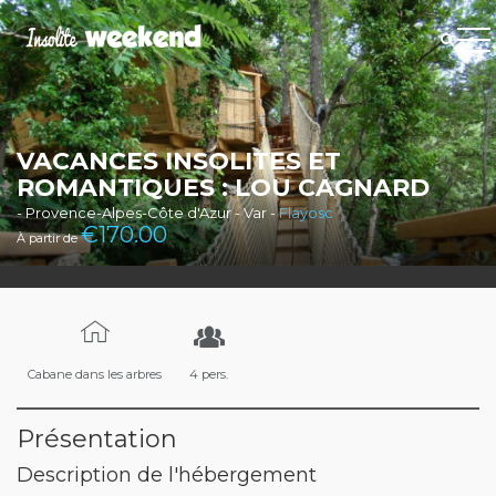
VACANCES INSOLITES ET
ROMANTIQUES : LOU CAGNARD
- Provence-Alpes-Côte d'Azur - Var -
Flayosc
€
170.00
À partir de
Cabane dans les arbres
4 pers.
Présentation
Description de l'hébergement