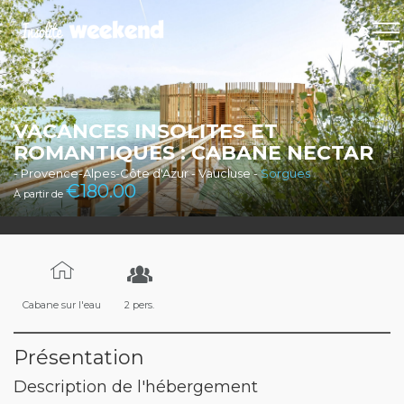
VACANCES INSOLITES ET
ROMANTIQUES : CABANE NECTAR
- Provence-Alpes-Côte d'Azur - Vaucluse -
Sorgues
€
180.00
À partir de
Cabane sur l'eau
2 pers.
Présentation
Description de l'hébergement