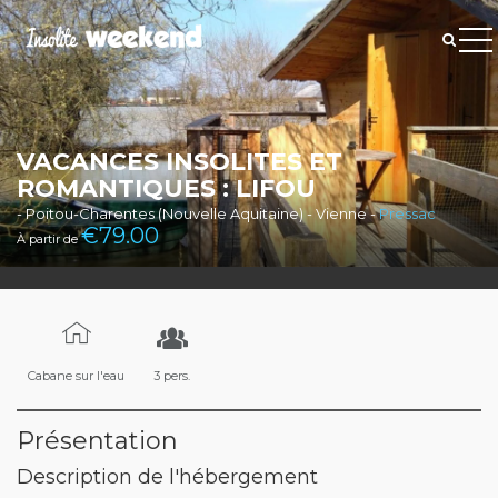
VACANCES INSOLITES ET
ROMANTIQUES : LIFOU
- Poitou-Charentes (Nouvelle Aquitaine) - Vienne -
Pressac
€
79.00
À partir de
Cabane sur l'eau
3 pers.
Présentation
Description de l'hébergement