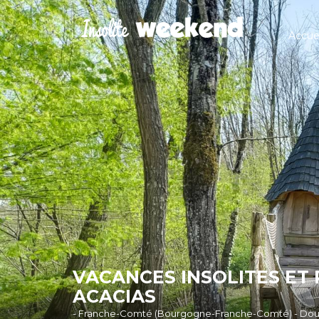
Accuei
VACANCES INSOLITES ET
ACACIAS
- Franche-Comté (Bourgogne-Franche-Comté) - Dou