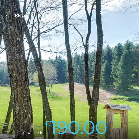
n
Blog
190.00
€
À partir de