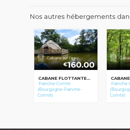
Nos autres hébergements dan
Cabane sur l'eau
Caban
160.00
€
CABANE FLOTTANTE...
CABANE
Franche-Comté
Franche
(Bourgogne-Franche-
(Bourgog
Comté)
Comté)