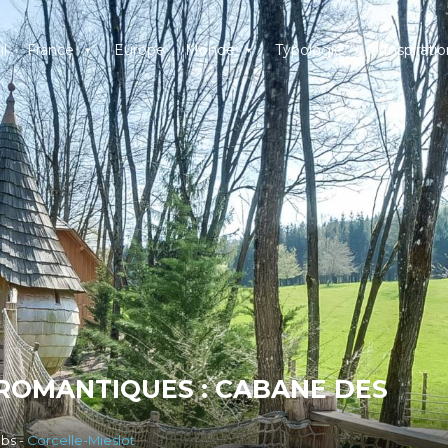
l
France
Europe
Monde
Typologie
Inspiratio
 ROMANTIQUES : CABANE DES
bs -
Corcelle-Mieslot