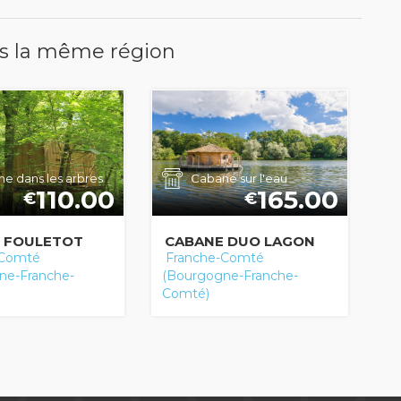
s la même région
e dans les arbres
Cabane sur l'eau
110.00
165.00
€
€
 FOULETOT
CABANE DUO LAGON
-Comté
Franche-Comté
ne-Franche-
(Bourgogne-Franche-
Comté)