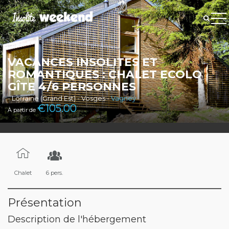
VACANCES INSOLITES ET
ROMANTIQUES : CHALET ECOLO
GÎTE 4/6 PERSONNES
- Lorraine (Grand Est) - Vosges -
Vagney
€
105.00
À partir de
Chalet
6 pers.
Présentation
Description de l'hébergement