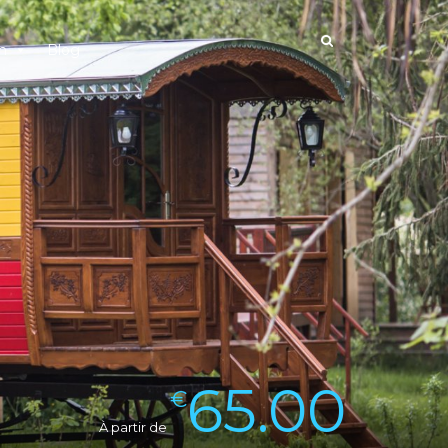
n
Blog
65.00
€
À partir de