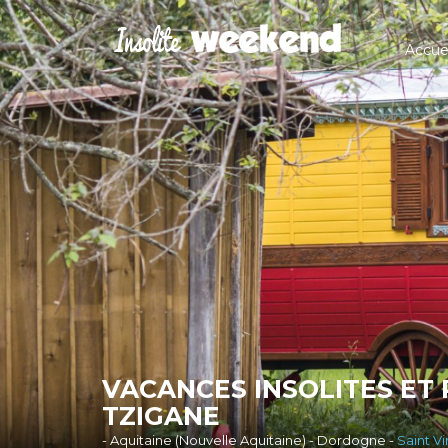
Accuei
VACANCES INSOLITES ET
TZIGANE
- Aquitaine (Nouvelle Aquitaine) - Dordogne -
Saint V