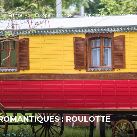
l
France
Europe
Monde
Typologie
Inspiratio
 ROMANTIQUES : ROULOTTE
incent De Cosse