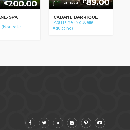
89.00
200.00
€
Tonneau
€
ANE-SPA
CABANE BARRIQUE
Aquitaine (Nouvelle
 (Nouvelle
Aquitaine)
)