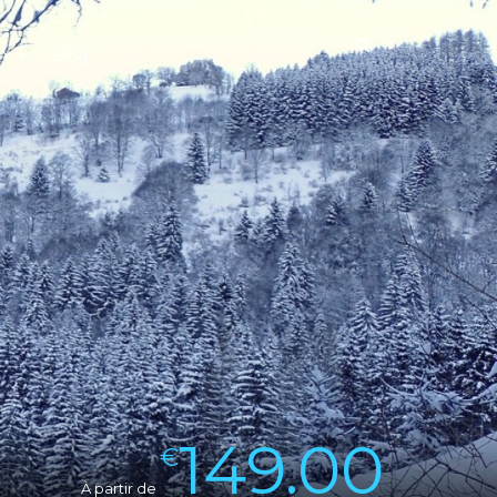
n
Blog
149.00
€
À partir de