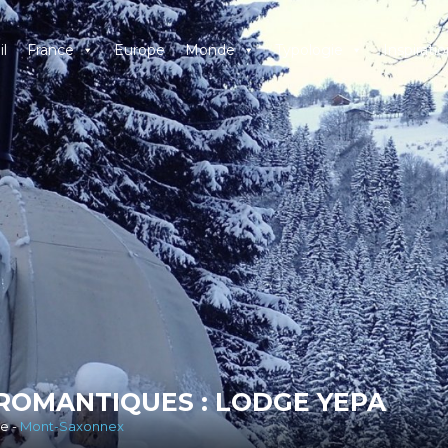
l
France
Europe
Monde
Typologie
Inspiratio
 ROMANTIQUES : LODGE YEPA
e -
Mont-Saxonnex