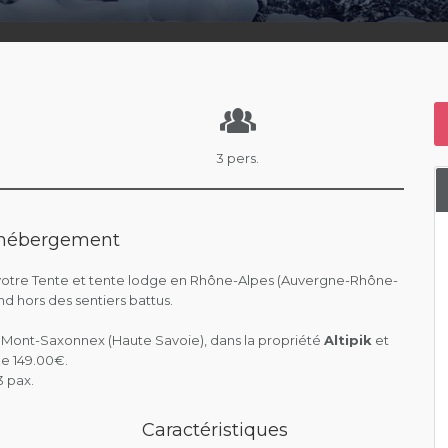
3 pers.
l'hébergement
votre Tente et tente lodge en Rhône-Alpes (Auvergne-Rhône-
d hors des sentiers battus.
à Mont-Saxonnex (Haute Savoie), dans la propriété
Altipik
et
de 149.00€.
 pax.
Caractéristiques