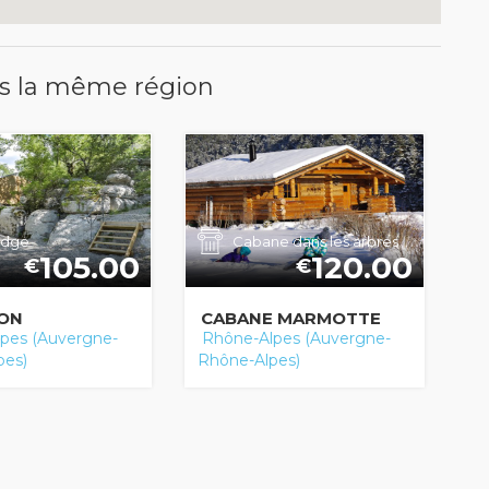
s la même région
odge
Cabane dans les arbres
105.00
120.00
€
€
LON
CABANE MARMOTTE
pes (Auvergne-
Rhône-Alpes (Auvergne-
pes)
Rhône-Alpes)