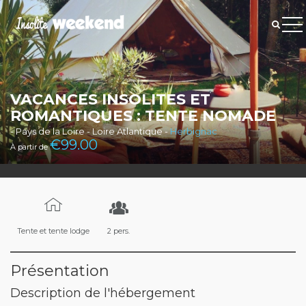
VACANCES INSOLITES ET
ROMANTIQUES : TENTE NOMADE
- Pays de la Loire - Loire Atlantique -
Herbignac
€
99.00
À partir de
Tente et tente lodge
2 pers.
Présentation
Description de l'hébergement