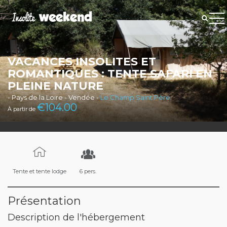
VACANCES INSOLITES ET
ROMANTIQUES : TENTE SAFARI EN
PLEINE NATURE
- Pays de la Loire - Vendée -
Le Champ Saint Père
€
104.00
À partir de
Tente et tente lodge
6 pers.
Présentation
Description de l'hébergement