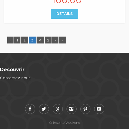
100.00
DÉTAILS
‹
1
2
3
4
5
›
»
Découvrir
Contactez-nous
© Insolite Weekend