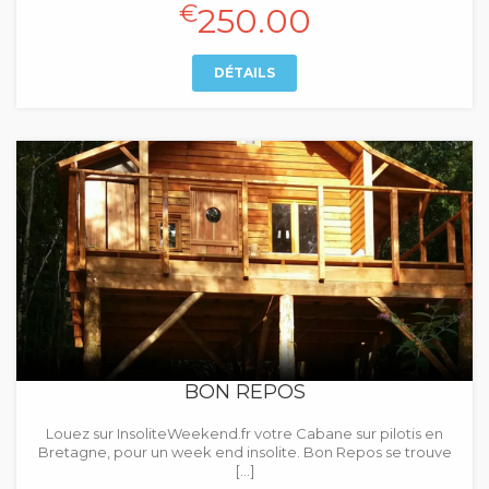
€
250.00
DÉTAILS
BON REPOS
Louez sur InsoliteWeekend.fr votre Cabane sur pilotis en
Bretagne, pour un week end insolite. Bon Repos se trouve
[…]