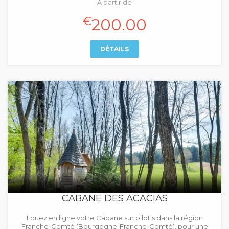
À partir de
€
200.00
DÉTAILS
CABANE DES ACACIAS
Louez en ligne votre Cabane sur pilotis dans la région
Franche-Comté (Bourgogne-Franche-Comté), pour une