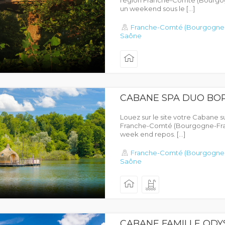
région Franche-Comté (Bourgo
un weekend sous le […]
Franche-Comté (Bourgogne
Saône
CABANE SPA DUO BO
Louez sur le site votre Cabane su
Franche-Comté (Bourgogne-Fra
week end repos. […]
Franche-Comté (Bourgogne
Saône
CABANE FAMILLE ODY