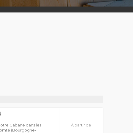
N
votre Cabane dans les
À partir de
-Comté (Bourgogne-