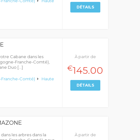
-Franche-Comté)
Haute
DÉTAILS
E
votre Cabane dans les
À partir de
rgogne-Franche-Comté),
€
ane Duo […]
145.00
-Franche-Comté)
Haute
DÉTAILS
AMAZONE
dans les arbres dans la
À partir de