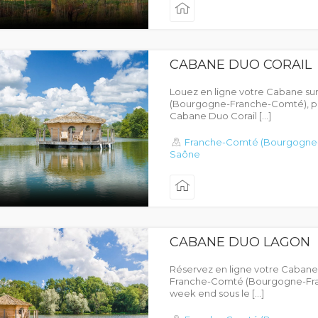
CABANE DUO CORAIL
Louez en ligne votre Cabane su
(Bourgogne-Franche-Comté), p
Cabane Duo Corail […]
Franche-Comté (Bourgogne
Saône
CABANE DUO LAGON
Réservez en ligne votre Cabane s
Franche-Comté (Bourgogne-Fra
week end sous le […]