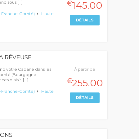
€
nd sous […]
145.00
-Franche-Comté)
Haute
DÉTAILS
PA RÊVEUSE
end votre Cabane dans les
À partir de
-Comté (Bourgogne-
€
s plaisir. […]
255.00
-Franche-Comté)
Haute
DÉTAILS
IONS