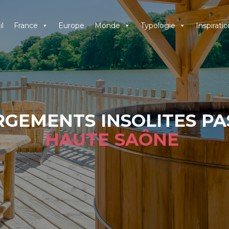
l
France
Europe
Monde
Typologie
Inspiratio
GEMENTS INSOLITES PA
HAUTE SAÔNE