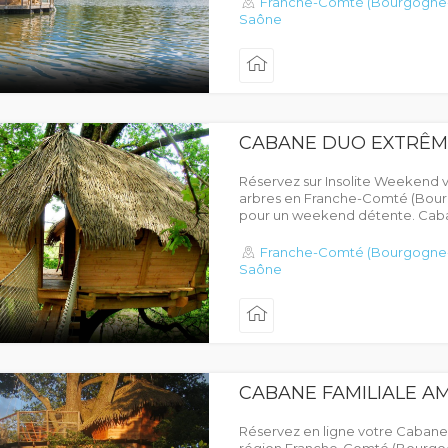
Franche-Comté (Bourgogne
Saône
CABANE DUO EXTRÊM
Réservez sur Insolite Weekend 
arbres en Franche-Comté (Bou
pour un weekend détente. Cab
Franche-Comté (Bourgogne
Saône
CABANE FAMILIALE 
Réservez en ligne votre Cabane 