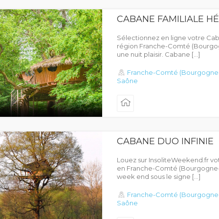
CABANE FAMILIALE H
Sélectionnez en ligne votre Cab
région Franche-Comté (Bourgo
une nuit plaisir. Cabane […]
Franche-Comté (Bourgogne
Saône
CABANE DUO INFINIE
Louez sur InsoliteWeekend.fr vo
en Franche-Comté (Bourgogne-
week end sous le signe […]
Franche-Comté (Bourgogne
Saône