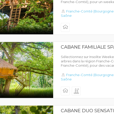
Franche-Comté), pour un weeke
Franche-Comté (Bourgogne
Saône
CABANE FAMILIALE S
Sélectionnez sur Insolite Week
arbres dans la région Franche
Franche-Comté), pour des vacance
Franche-Comté (Bourgogne
Saône
CABANE DUO SENSAT