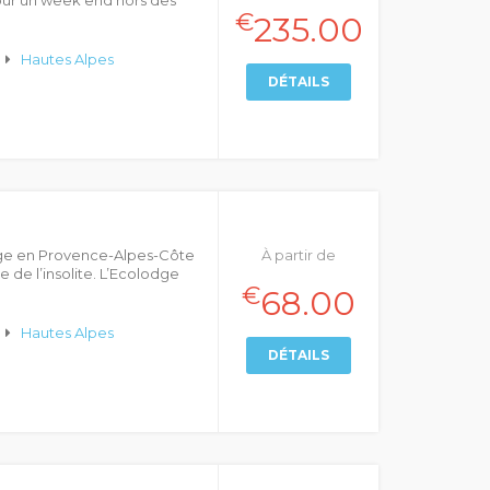
our un week end hors des
€
235.00
Hautes Alpes
DÉTAILS
dge en Provence-Alpes-Côte
À partir de
e de l’insolite. L’Ecolodge
€
68.00
Hautes Alpes
DÉTAILS