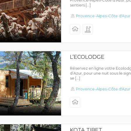
Provence-Alpes-Côte d’Azur, p
sentiers […]
Provence-Alpes-Côte d'Azur
L’ECOLODGE
Réservez en ligne votre Ecolo
d’Azur, pour une nuit sous le sign
se […]
Provence-Alpes-Côte d'Azur
KOTA TIBET