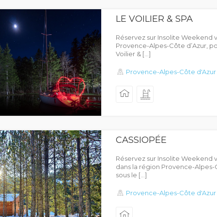
LE VOILIER & SPA
Réservez sur Insolite Weekend v
Provence-Alpes-Côte d’Azur, po
Voilier & […]
Provence-Alpes-Côte d'Azur
CASSIOPÉE
Réservez sur Insolite Weekend v
dans la région Provence-Alpes-C
sous le […]
Provence-Alpes-Côte d'Azur