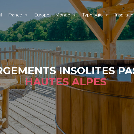
l
France
Europe
Monde
Typologie
Inspiratio
GEMENTS INSOLITES PA
HAUTES ALPES