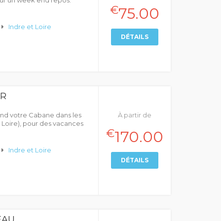
our un week end repos.
€
75.00
Indre et Loire
DÉTAILS
ER
end votre Cabane dans les
À partir de
 Loire), pour des vacances
€
170.00
Indre et Loire
DÉTAILS
EAU