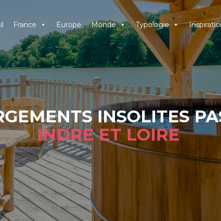
l
France
Europe
Monde
Typologie
Inspiratio
GEMENTS INSOLITES PA
INDRE ET LOIRE