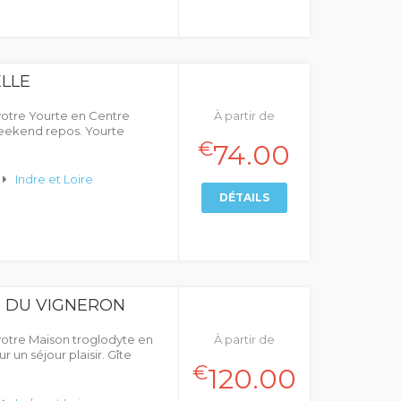
LLE
votre Yourte en Centre
À partir de
weekend repos. Yourte
€
74.00
Indre et Loire
DÉTAILS
E DU VIGNERON
votre Maison troglodyte en
À partir de
 un séjour plaisir. Gîte
€
120.00