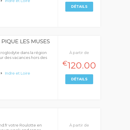
Indre et Loire
DÉTAILS
E PIQUE LES MUSES
troglodyte dans la région
À partir de
our des vacances hors des
€
120.00
Indre et Loire
DÉTAILS
d.fr votre Roulotte en
À partir de