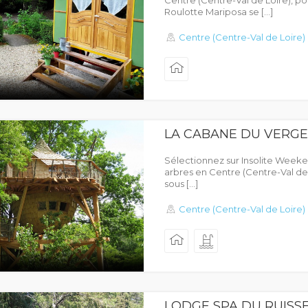
Centre (Centre-Val de Loire), p
Roulotte Mariposa se […]
Centre (Centre-Val de Loire)
LA CABANE DU VERG
Sélectionnez sur Insolite Week
arbres en Centre (Centre-Val de
sous […]
Centre (Centre-Val de Loire)
LODGE SPA DU RUISS