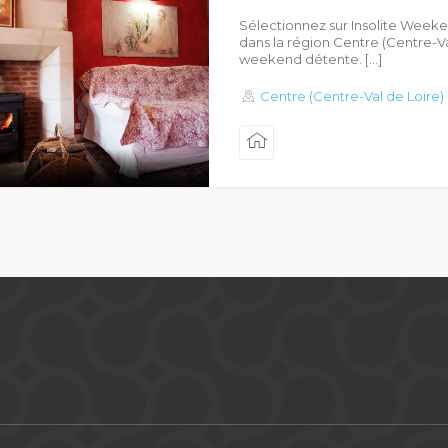
Sélectionnez sur Insolite Week
dans la région Centre (Centre-Va
weekend détente. […]
Centre (Centre-Val de Loire)