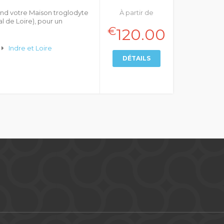
end votre Maison troglodyte
À partir de
l de Loire), pour un
€
120.00
Indre et Loire
DÉTAILS