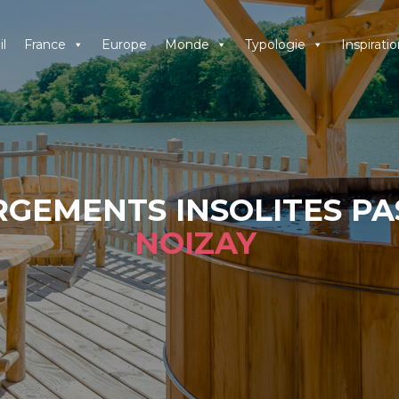
l
France
Europe
Monde
Typologie
Inspiratio
GEMENTS INSOLITES PA
NOIZAY