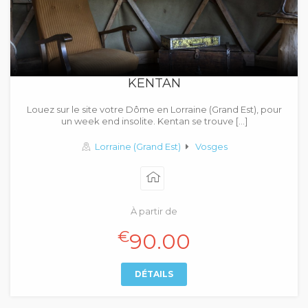
KENTAN
Louez sur le site votre Dôme en Lorraine (Grand Est), pour
un week end insolite. Kentan se trouve […]
Lorraine (Grand Est)
Vosges
À partir de
€
90.00
DÉTAILS