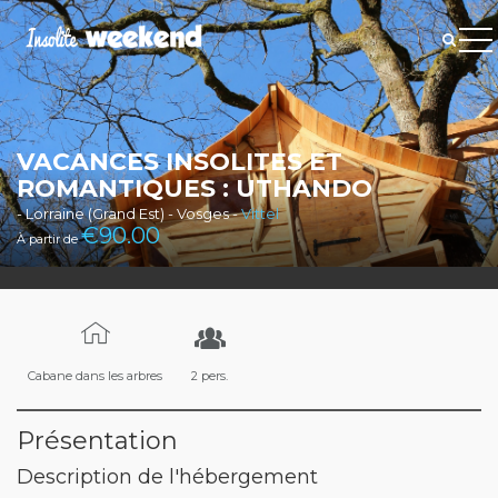
VACANCES INSOLITES ET
ROMANTIQUES : UTHANDO
- Lorraine (Grand Est) - Vosges -
Vittel
€
90.00
À partir de
Cabane dans les arbres
2 pers.
Présentation
Description de l'hébergement