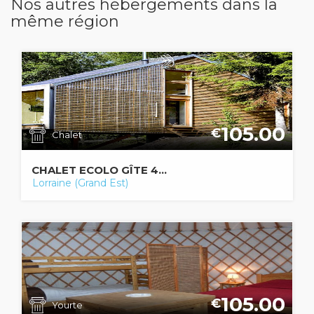
Nos autres hébergements dans la
même région
105.00
€
Chalet
CHALET ECOLO GÎTE 4...
Lorraine (Grand Est)
105.00
€
Yourte