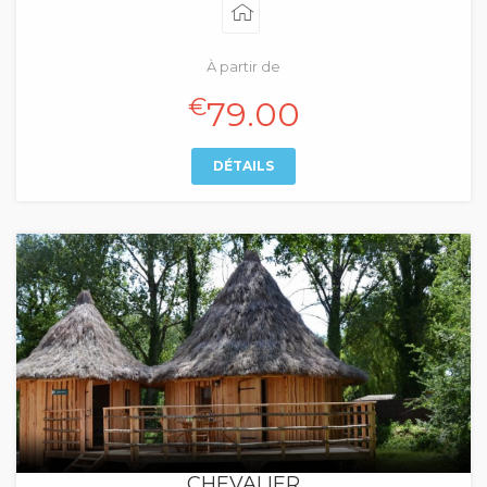
À partir de
€
79.00
DÉTAILS
CHEVALIER