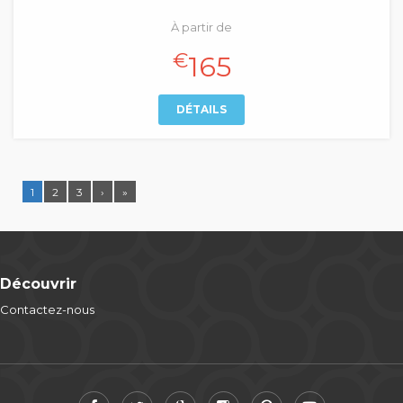
À partir de
€
165
DÉTAILS
1
2
3
›
»
Découvrir
Contactez-nous