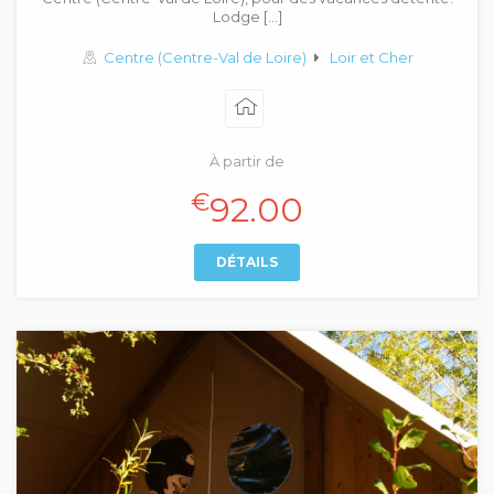
Lodge […]
Centre (Centre-Val de Loire)
Loir et Cher
À partir de
€
92.00
DÉTAILS