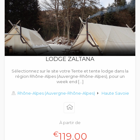
LODGE ZALTANA
Sélectionnez sur le site votre Tente et tente lodge dans la
région Rhône-Alpes (Auvergne-Rhône-Alpes), pour un
week end […]
Rhône-Alpes (Auvergne-Rhône-Alpes)
Haute Savoie
À partir de
€
119.00